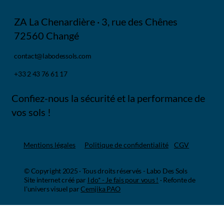
ZA La Chenardière · 3, rue des Chênes
72560 Changé
contact@labodessols.com
+33 2 43 76 61 17
Confiez-nous la sécurité et la performance de
vos sols !
Mentions légales
Politique de confidentialité
CGV
© Copyright 2025 · Tous droits réservés - Labo Des Sols
Site internet créé par
I do* - Je fais pour vous !
·
Refonte de
l'univers visuel par
Cemjika PAO