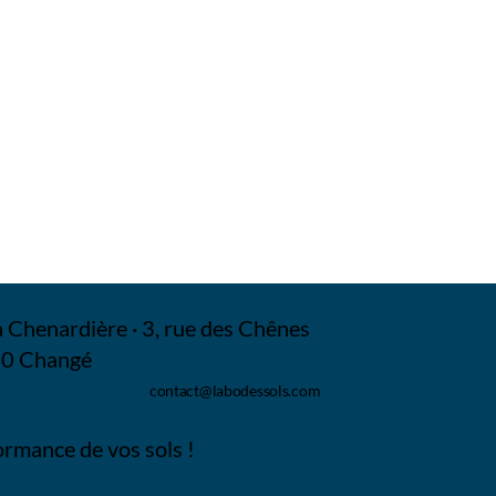
 Chenardière · 3, rue des Chênes
0 Changé
contact@labodessols.com
ormance de vos sols !