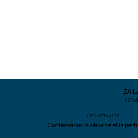
ZA La
7256
+33 2 43 76 61 17
Confiez-nous la sécurité et la perf