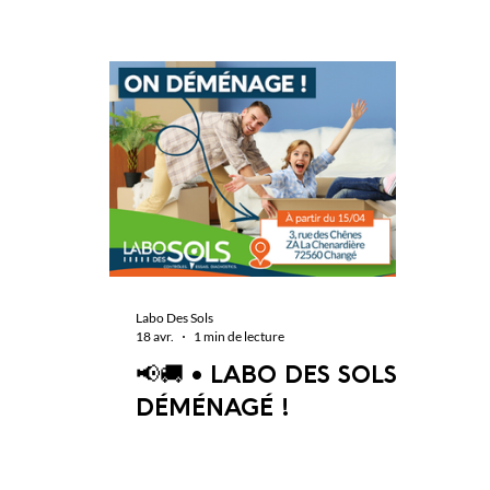
Labo Des Sols
18 avr.
1 min de lecture
📢🚚 • LABO DES SOLS A
DÉMÉNAGÉ !