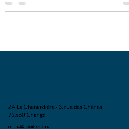
ZA La Chenardière · 3, rue des Chênes
72560 Changé