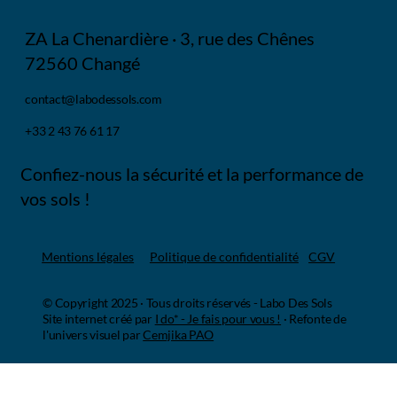
ZA La Chenardière · 3, rue des Chênes
72560 Changé
contact@labodessols.com
+33 2 43 76 61 17
Confiez-nous la sécurité et la performance de
vos sols !
Mentions légales
Politique de confidentialité
CGV
© Copyright 2025 · Tous droits réservés - Labo Des Sols
Site internet créé par
I do* - Je fais pour vous !
·
Refonte de
l'univers visuel par
Cemjika PAO