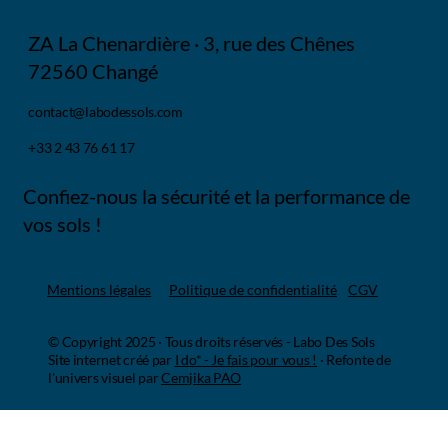
ZA La Chenardière · 3, rue des Chênes
72560 Changé
contact@labodessols.com
+33 2 43 76 61 17
Confiez-nous la sécurité et la performance de
vos sols !
Mentions légales
Politique de confidentialité
CGV
© Copyright 2025 · Tous droits réservés - Labo Des Sols
Site internet créé par
I do* - Je fais pour vous !
·
Refonte de
l'univers visuel par
Cemjika PAO