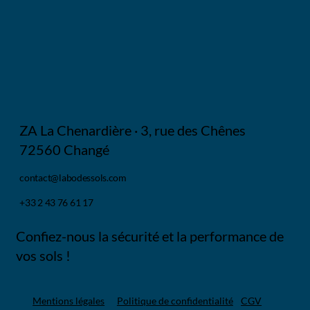
📢 • LABO DES SOLS RECRUTE UN
NOUVEAU CO-ÉQUIPIER !
ZA La Chenardière · 3, rue des Chênes
72560 Changé
contact@labodessols.com
+33 2 43 76 61 17
Confiez-nous la sécurité et la performance de
vos sols !
Mentions légales
Politique de confidentialité
CGV