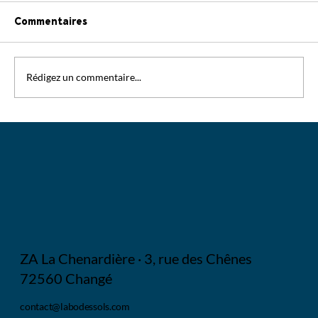
Commentaires
Rédigez un commentaire...
📢 • LABO DES SOLS RECRUTE UN
NOUVEAU CO-ÉQUIPIER !
ZA La Chenardière · 3, rue des Chênes
72560 Changé
contact@labodessols.com