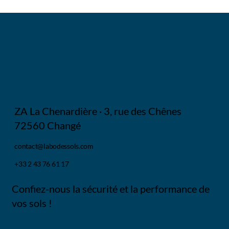
ZA La Chenardière · 3, rue des Chênes
72560 Changé
contact@labodessols.com
+33 2 43 76 61 17
Confiez-nous la sécurité et la performance de
vos sols !