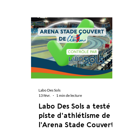
Labo Des Sols
13 févr.
1 min de lecture
Labo Des Sols a testé la
piste d'athlétisme de
l'Arena Stade Couvert
de Liévin !