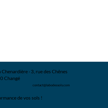
 Chenardière · 3, rue des Chênes
0 Changé
contact@labodessols.com
ormance de vos sols !