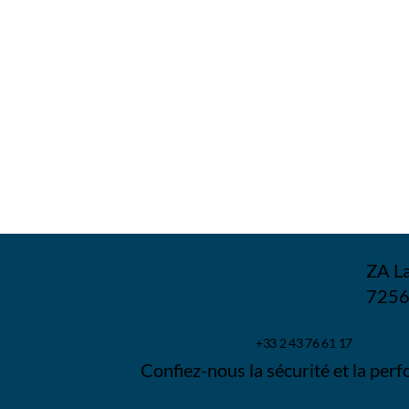
ZA La
7256
+33 2 43 76 61 17
Confiez-nous la sécurité et la perf