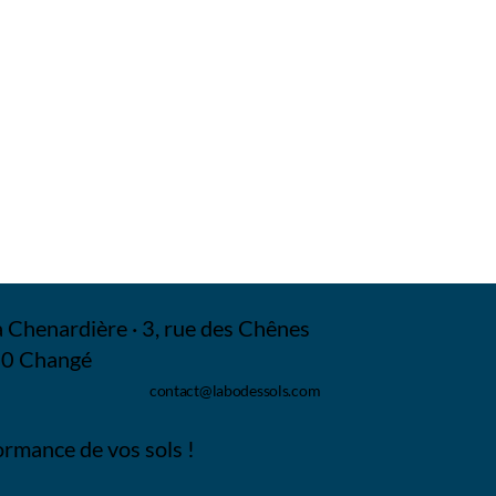
 Chenardière · 3, rue des Chênes
0 Changé
contact@labodessols.com
ormance de vos sols !