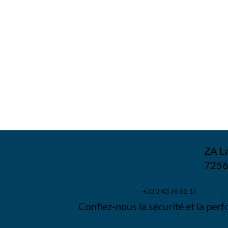
ZA La
7256
+33 2 43 76 61 17
Confiez-nous la sécurité et la perf