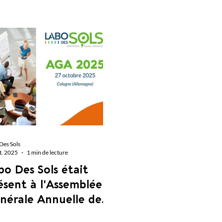
Des Sols
t. 2025
1 min de lecture
bo Des Sols était
ésent à l'Assemblée
nérale Annuelle de
ISSS le mercredi 27