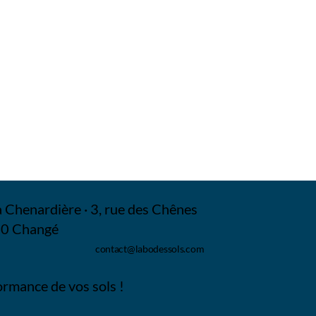
 Chenardière · 3, rue des Chênes
0 Changé
contact@labodessols.com
ormance de vos sols !