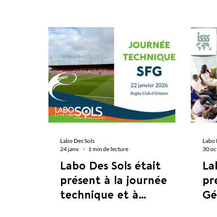
Labo Des Sols
Labo 
24 janv.
1 min de lecture
30 oc
Labo Des Sols était
La
présent à la journée
pr
technique et à
Gé
l'assemblée générale de
l'