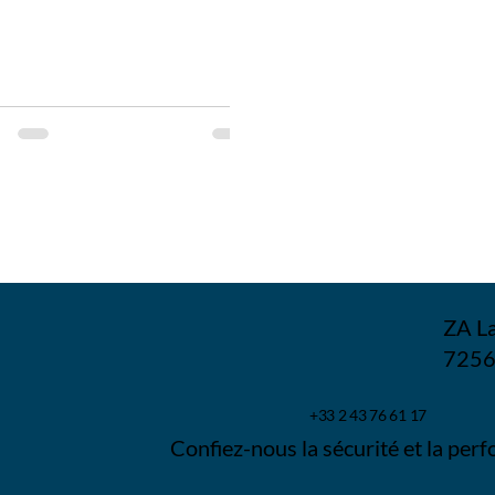
tobre 2025 !
ZA La
7256
+33 2 43 76 61 17
Confiez-nous la sécurité et la perf