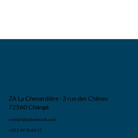
ZA La Chenardière · 3 rue des Chênes
72560 Changé
contact@labodessols.com